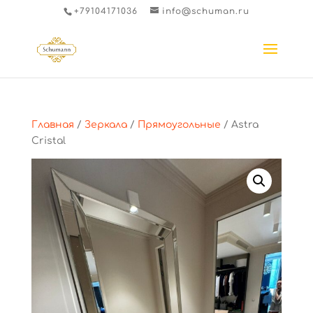
+79104171036
info@schuman.ru
Главная
/
Зеркала
/
Прямоугольные
/ Astra
Cristal