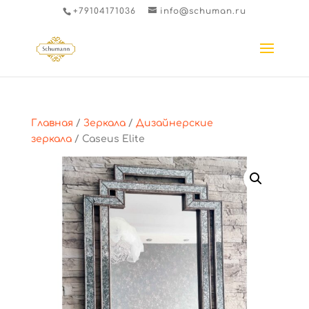
+79104171036
info@schuman.ru
Главная
/
Зеркала
/
Дизайнерские
зеркала
/ Caseus Elite