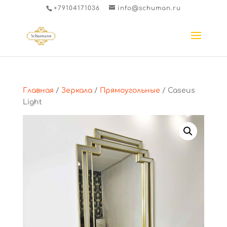
+79104171036
info@schuman.ru
Главная
/
Зеркала
/
Прямоугольные
/ Caseus
Light