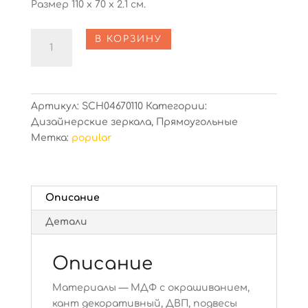
Размер 110 х 70 х 2.1 см.
Количество
В КОРЗИНУ
Caseus
Light
Артикул:
SCH04670110
Категории:
Дизайнерские зеркала
,
Прямоугольные
Метка:
popular
Описание
Детали
Описание
Материалы — МДФ с окрашиванием,
кант декоративный, ДВП, подвесы