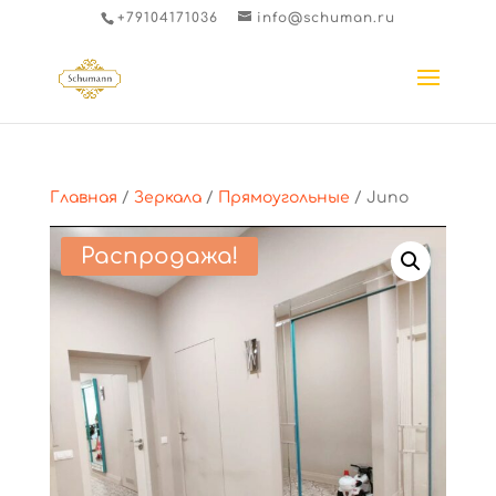
+79104171036
info@schuman.ru
Главная
/
Зеркала
/
Прямоугольные
/ Juno
Распродажа!