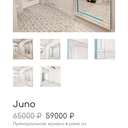
Juno
Первоначальная
Текущая
65000
₽
59000
₽
цена
цена:
Прямоугольное зеркало в раме из