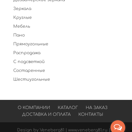
Зеркала
Круглые
Мебель
Пано
Прямоугольные
Распродажа
С подсветкой
Состаренные
Шестиугольные
О КОМПАНИИ
КАТАЛОГ
НА ЗАКАЗ
ДОСТАВКА И ОПЛАТА
КОНТАКТЫ
Design by Veneberg81 | www.veneberg81.ru | ©