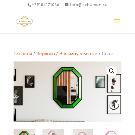
+79104171036
info@schuman.ru
Главная
/
Зеркала
/
Восьмиугольные
/ Color