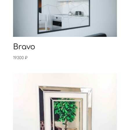
Bravo
19300
₽