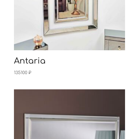
Antaria
135100
₽