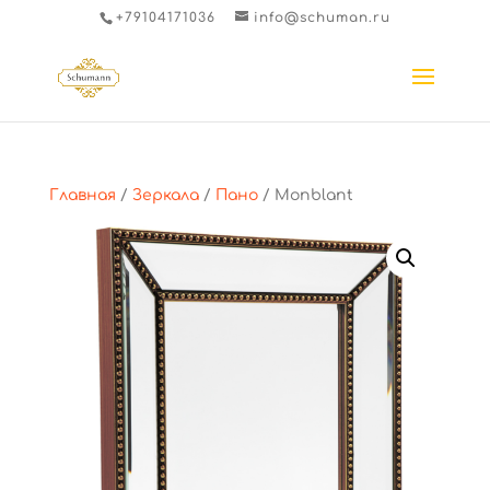
+79104171036
info@schuman.ru
Главная
/
Зеркала
/
Пано
/ Monblant