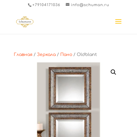
+79104171036
info@schuman.ru
Главная
/
Зеркала
/
Пано
/ Oldblant